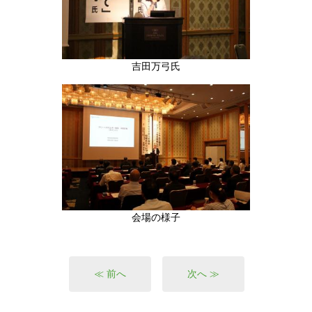
吉田万弓氏
会場の様子
≪ 前へ
次へ ≫